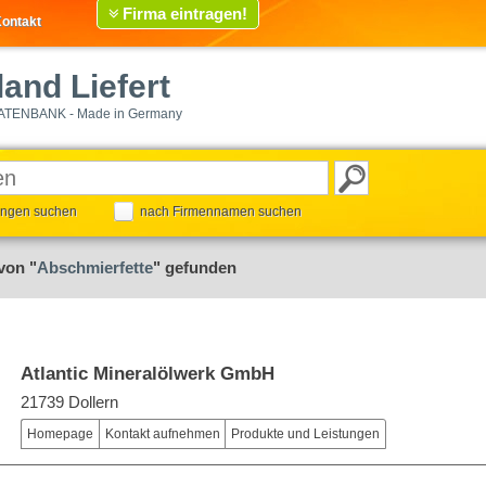
Firma eintragen!
ontakt
and Liefert
ATENBANK - Made in Germany
tungen suchen
nach Firmennamen suchen
von "
Abschmierfette
" gefunden
Atlantic Mineralölwerk GmbH
21739 Dollern
Homepage
Kontakt aufnehmen
Produkte und Leistungen