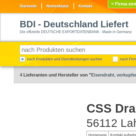
Firma ein
Startseite
Nomenklatur
Kontakt
BDI
- Deutschland Liefert
Die offizielle DEUTSCHE EXPORTDATENBANK - Made in Germany
nach Produkten und Dienstleistungen suchen
nach Fir
4
Lieferanten und Hersteller von "
Eisendraht, verkupfe
CSS Dra
56112 La
Homepage
Kontakt aufne