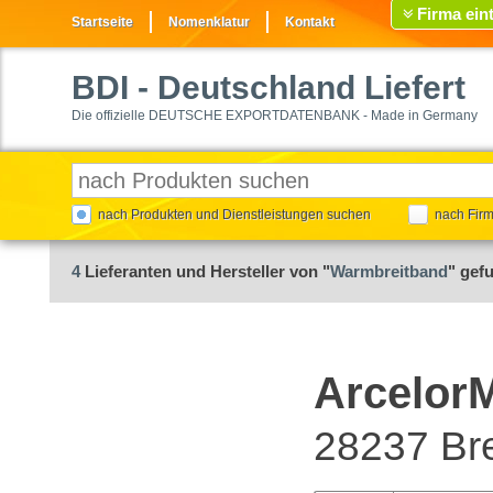
Firma ein
Startseite
Nomenklatur
Kontakt
BDI
- Deutschland Liefert
Die offizielle DEUTSCHE EXPORTDATENBANK - Made in Germany
nach Produkten und Dienstleistungen suchen
nach Fir
4
Lieferanten und Hersteller von "
Warmbreitband
" gef
Arcelor
28237 B