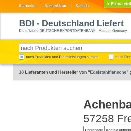
Firma ein
Startseite
Nomenklatur
Kontakt
BDI
- Deutschland Liefert
Die offizielle DEUTSCHE EXPORTDATENBANK - Made in Germany
nach Produkten und Dienstleistungen suchen
nach Fir
18
Lieferanten und Hersteller von "
Edelstahlflansche
" 
Achenba
57258 Fr
Homepage
Kontakt aufne