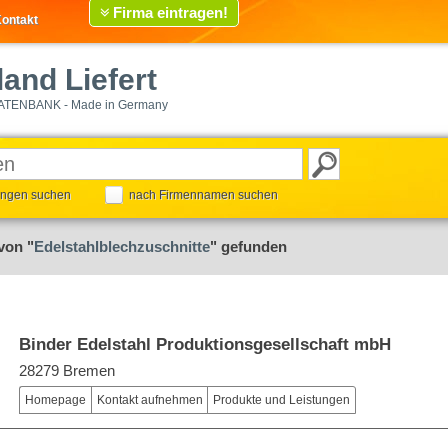
Firma eintragen!
ontakt
and Liefert
ATENBANK - Made in Germany
tungen suchen
nach Firmennamen suchen
von "
Edelstahlblechzuschnitte
" gefunden
Binder Edelstahl Produktionsgesellschaft mbH
28279 Bremen
Homepage
Kontakt aufnehmen
Produkte und Leistungen