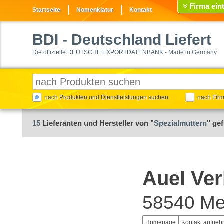
Firma ein
Startseite
Nomenklatur
Kontakt
BDI
- Deutschland Liefert
Die offizielle DEUTSCHE EXPORTDATENBANK - Made in Germany
nach Produkten und Dienstleistungen suchen
nach Fir
15
Lieferanten und Hersteller von "
Spezialmuttern
" ge
Auel Ve
58540 Me
Homepage
Kontakt aufne