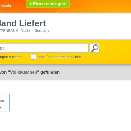
Firma eintragen!
ontakt
and Liefert
ATENBANK - Made in Germany
tungen suchen
nach Firmennamen suchen
von "
Vollkauschen
" gefunden