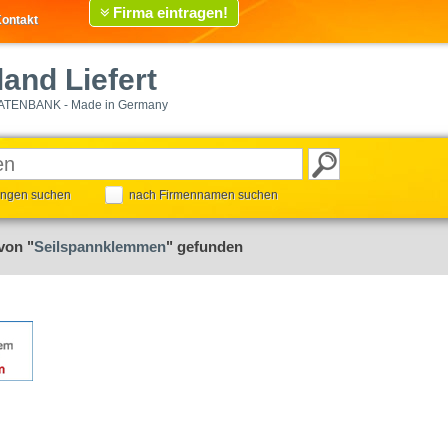
Firma eintragen!
ontakt
and Liefert
ATENBANK - Made in Germany
tungen suchen
nach Firmennamen suchen
von "
Seilspannklemmen
" gefunden