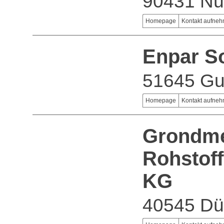
90431 Nü
Homepage
Kontakt aufne
Enpar S
51645 G
Homepage
Kontakt aufne
Grondme
Rohstof
KG
40545 Dü