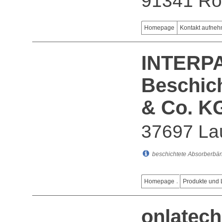
91341 Rö
Homepage
Kontakt aufne
INTERPA
Beschic
& Co. K
37697 La
beschichtete Absorberbän
Homepage
Produkte und 
onlatec