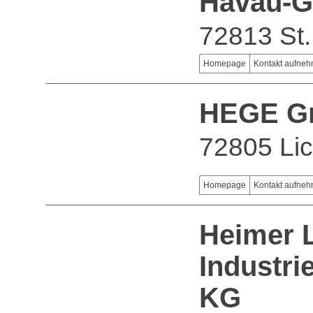
Havau-G
72813 St
Homepage
Kontakt aufne
HEGE 
72805 Lic
Homepage
Kontakt aufne
Heimer 
Industri
KG