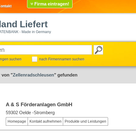
Firma eintragen!
ontakt
and Liefert
ATENBANK - Made in Germany
tungen suchen
nach Firmennamen suchen
 von "
Zellenradschleusen
" gefunden
A & S Förderanlagen GmbH
59302 Oelde -Stromberg
Homepage
Kontakt aufnehmen
Produkte und Leistungen