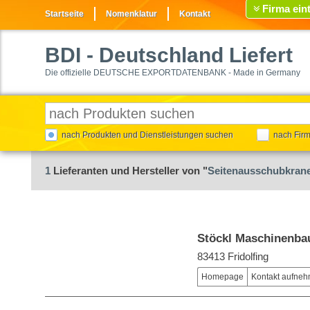
Firma ein
Startseite
Nomenklatur
Kontakt
BDI
- Deutschland Liefert
Die offizielle DEUTSCHE EXPORTDATENBANK - Made in Germany
nach Produkten und Dienstleistungen suchen
nach Fir
1
Lieferanten und Hersteller von "
Seitenausschubkran
Stöckl Maschinenb
83413 Fridolfing
Homepage
Kontakt aufne