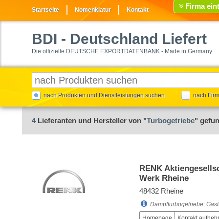
Firma ein
Startseite
Nomenklatur
Kontakt
BDI
- Deutschland Liefert
Die offizielle DEUTSCHE EXPORTDATENBANK - Made in Germany
nach Produkten und Dienstleistungen suchen
nach Fir
4
Lieferanten und Hersteller von "
Turbogetriebe
" gefu
RENK Aktiengesells
Werk Rheine
48432 Rheine
Dampfturbogetriebe; Gast
Homepage
Kontakt aufne