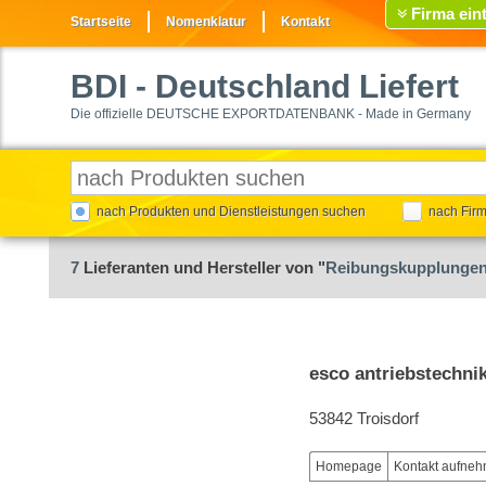
Firma ein
Startseite
Nomenklatur
Kontakt
BDI
- Deutschland Liefert
Die offizielle DEUTSCHE EXPORTDATENBANK - Made in Germany
nach Produkten und Dienstleistungen suchen
nach Fir
7
Lieferanten und Hersteller von "
Reibungskupplunge
esco antriebstechn
53842 Troisdorf
Homepage
Kontakt aufne