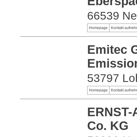
Eberspä
66539 Ne
Homepage
Kontakt aufne
Emitec G
Emissio
53797 Lo
Homepage
Kontakt aufne
ERNST-
Co. KG