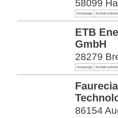
58099 H
Homepage
Kontakt aufne
ETB Ene
GmbH
28279 B
Homepage
Kontakt aufne
Faurecia
Technol
86154 Au