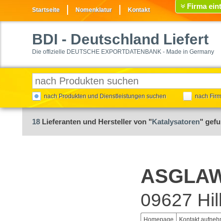
Firma ein
Startseite
Nomenklatur
Kontakt
BDI
- Deutschland Liefert
Die offizielle DEUTSCHE EXPORTDATENBANK - Made in Germany
nach Produkten und Dienstleistungen suchen
nach Fir
18
Lieferanten und Hersteller von "
Katalysatoren
" gef
ASGLAW
09627 Hil
Homepage
Kontakt aufne