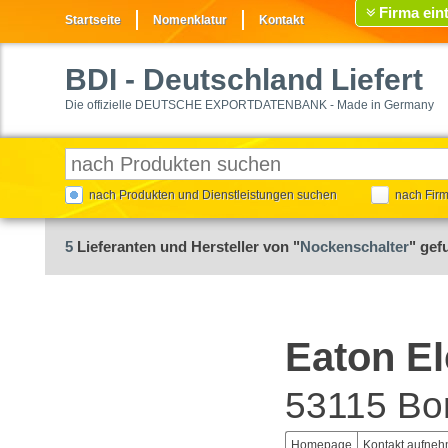
Firma ein
Startseite
Nomenklatur
Kontakt
BDI
- Deutschland Liefert
Die offizielle DEUTSCHE EXPORTDATENBANK - Made in Germany
nach Produkten und Dienstleistungen suchen
nach Fir
5
Lieferanten und Hersteller von "
Nockenschalter
" gef
Eaton E
53115 Bo
Homepage
Kontakt aufne