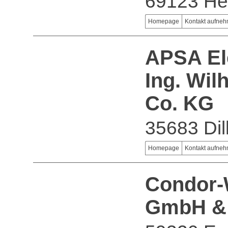
69123 He
Homepage
Kontakt aufne
APSA El
Ing. Wi
Co. KG
35683 Dil
Homepage
Kontakt aufne
Condor-
GmbH &