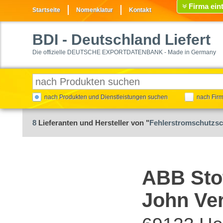
Firma ein
Startseite
Nomenklatur
Kontakt
BDI
- Deutschland Liefert
Die offizielle DEUTSCHE EXPORTDATENBANK - Made in Germany
nach Produkten und Dienstleistungen suchen
nach Fir
8
Lieferanten und Hersteller von "
Fehlerstromschutzsc
ABB Stot
John Ver