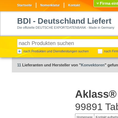
Firma ein
Startseite
Nomenklatur
Kontakt
BDI
- Deutschland Liefert
Die offizielle DEUTSCHE EXPORTDATENBANK - Made in Germany
nach Produkten und Dienstleistungen suchen
nach Fir
11
Lieferanten und Hersteller von "
Konvektoren
" gefu
Aklass
99891 Ta
Homepage
Kontakt aufne