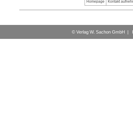
Homepage
Kontakt aufne
© Verlag W. Sachon GmbH |