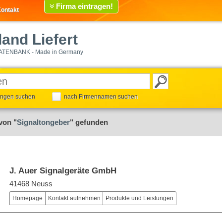
Firma eintragen!
ontakt
and Liefert
ATENBANK - Made in Germany
tungen suchen
nach Firmennamen suchen
von "
Signaltongeber
" gefunden
J. Auer Signalgeräte GmbH
41468 Neuss
Homepage
Kontakt aufnehmen
Produkte und Leistungen