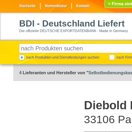
Firma ein
Startseite
Nomenklatur
Kontakt
BDI
- Deutschland Liefert
Die offizielle DEUTSCHE EXPORTDATENBANK - Made in Germany
nach Produkten und Dienstleistungen suchen
nach Fir
4
Lieferanten und Hersteller von "
Selbstbedienungska
Diebold 
33106 Pa