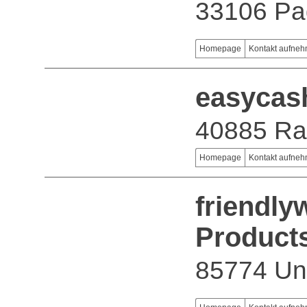
33106 Pa
Homepage
Kontakt aufne
easycas
40885 Ra
Homepage
Kontakt aufne
friendly
Product
85774 Unt