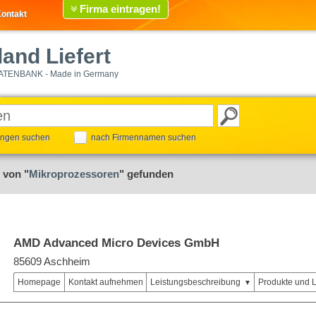
Firma eintragen!
ontakt
and Liefert
ATENBANK - Made in Germany
tungen suchen
nach Firmennamen suchen
 von "
Mikroprozessoren
" gefunden
AMD Advanced Micro Devices GmbH
85609 Aschheim
Homepage
Kontakt aufnehmen
Leistungsbeschreibung
Produkte und 