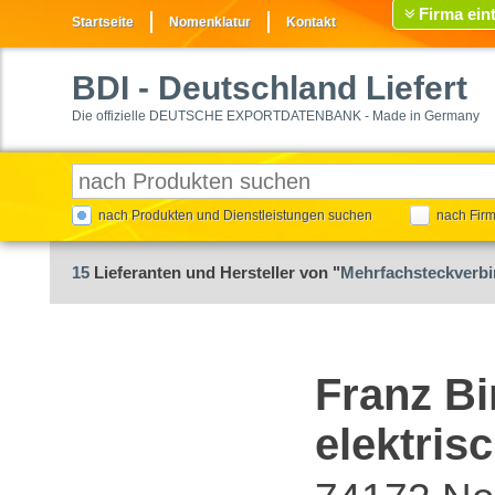
Firma ein
Startseite
Nomenklatur
Kontakt
BDI
- Deutschland Liefert
Die offizielle DEUTSCHE EXPORTDATENBANK - Made in Germany
nach Produkten und Dienstleistungen suchen
nach Fir
15
Lieferanten und Hersteller von "
Mehrfachsteckverbi
Franz B
elektri