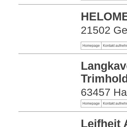
HELOM
21502 Ge
Homepage
Kontakt aufne
Langkave
Trimhol
63457 H
Homepage
Kontakt aufne
Leifheit