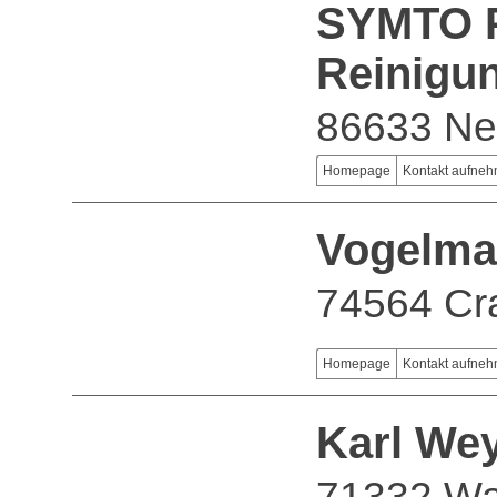
SYMTO P
Reinigu
86633 Ne
Homepage
Kontakt aufne
Vogelm
74564 Cr
Homepage
Kontakt aufne
Karl We
71332 Wa