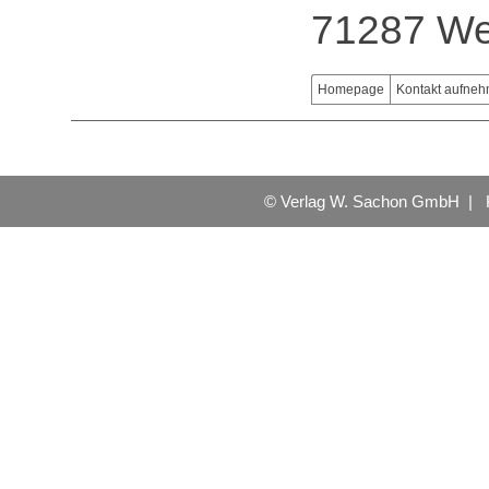
71287 We
Homepage
Kontakt aufne
© Verlag W. Sachon GmbH |