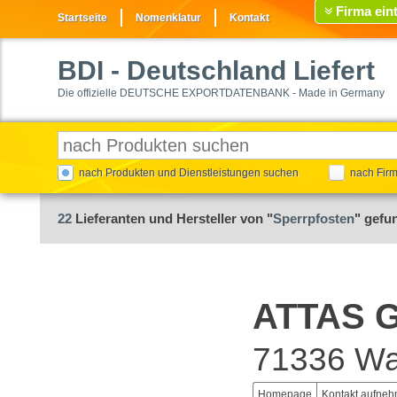
Firma ein
Startseite
Nomenklatur
Kontakt
BDI
- Deutschland Liefert
Die offizielle DEUTSCHE EXPORTDATENBANK - Made in Germany
nach Produkten und Dienstleistungen suchen
nach Fir
22
Lieferanten und Hersteller von "
Sperrpfosten
" gefu
ATTAS 
71336 Wa
Homepage
Kontakt aufne