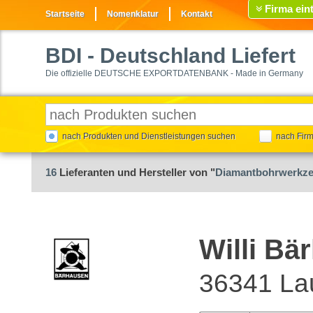
Firma ein
Startseite
Nomenklatur
Kontakt
BDI
- Deutschland Liefert
Die offizielle DEUTSCHE EXPORTDATENBANK - Made in Germany
nach Produkten und Dienstleistungen suchen
nach Fir
16
Lieferanten und Hersteller von "
Diamantbohrwerkz
Willi B
36341 La