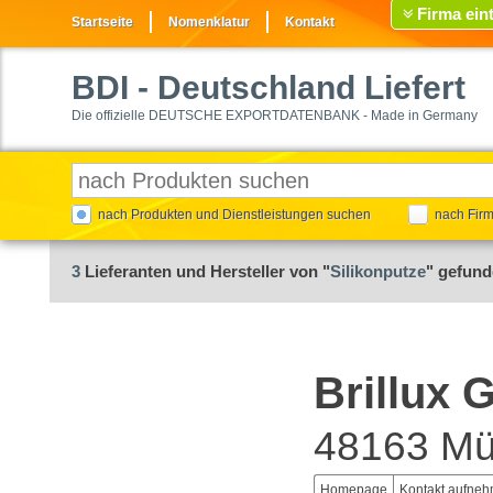
Firma ein
Startseite
Nomenklatur
Kontakt
BDI
- Deutschland Liefert
Die offizielle DEUTSCHE EXPORTDATENBANK - Made in Germany
nach Produkten und Dienstleistungen suchen
nach Fir
3
Lieferanten und Hersteller von "
Silikonputze
" gefun
Brillux
48163 Mü
Homepage
Kontakt aufne