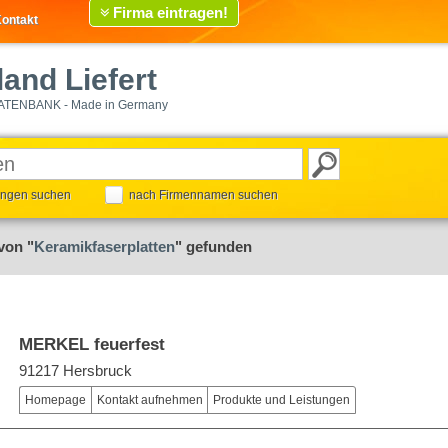
Firma eintragen!
ontakt
and Liefert
ATENBANK - Made in Germany
tungen suchen
nach Firmennamen suchen
von "
Keramikfaserplatten
" gefunden
MERKEL feuerfest
91217 Hersbruck
Homepage
Kontakt aufnehmen
Produkte und Leistungen