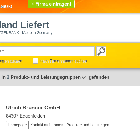
Firma eintragen!
ontakt
and Liefert
ATENBANK - Made in Germany
tungen suchen
nach Firmennamen suchen
r in
2
Produkt- und Leistungsgruppen
gefunden
Ulrich Brunner GmbH
84307 Eggenfelden
Homepage
Kontakt aufnehmen
Produkte und Leistungen