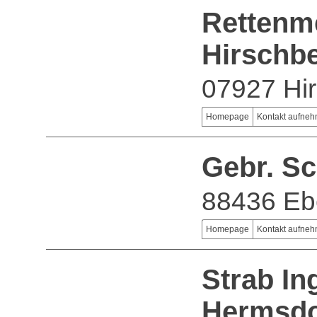
Rettenme
Hirschb
07927 Hi
Homepage
Kontakt aufne
Gebr. S
88436 Ebe
Homepage
Kontakt aufne
Strab In
Hermsd