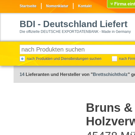
Firma ein
Startseite
Nomenklatur
Kontakt
BDI
- Deutschland Liefert
Die offizielle DEUTSCHE EXPORTDATENBANK - Made in Germany
nach Produkten und Dienstleistungen suchen
nach Fir
14
Lieferanten und Hersteller von "
Brettschichtholz
" g
Bruns &
Holzver