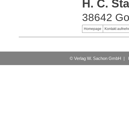
H. C. S
38642 Go
Homepage
Kontakt aufne
© Verlag W. Sachon GmbH |