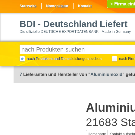
Firma ein
Startseite
Nomenklatur
Kontakt
BDI
- Deutschland Liefert
Die offizielle DEUTSCHE EXPORTDATENBANK - Made in Germany
nach Produkten und Dienstleistungen suchen
nach Fir
7
Lieferanten und Hersteller von "
Aluminiumoxid
" gef
Alumini
21683 St
Homepage
Kontakt aufne