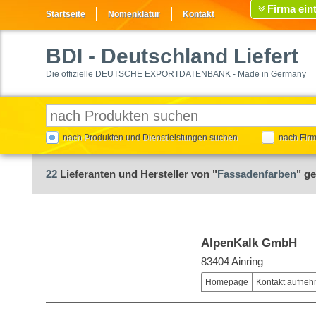
Firma ein
Startseite
Nomenklatur
Kontakt
BDI
- Deutschland Liefert
Die offizielle DEUTSCHE EXPORTDATENBANK - Made in Germany
nach Produkten und Dienstleistungen suchen
nach Fir
22
Lieferanten und Hersteller von "
Fassadenfarben
" g
AlpenKalk GmbH
83404 Ainring
Homepage
Kontakt aufne