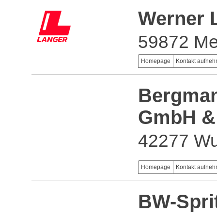
Werner 
59872 M
Homepage
Kontakt aufne
Bergman
GmbH &
42277 Wu
Homepage
Kontakt aufne
BW-Spri