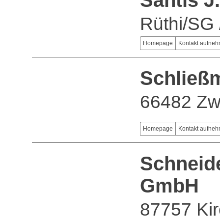
Säntis J
Rüthi/SG 
Homepage
Kontakt aufne
Schließ
66482 Zw
Homepage
Kontakt aufne
Schneide
GmbH
87757 Ki