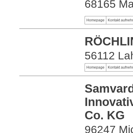
68165 M
Homepage
Kontakt aufne
RÖCHLI
56112 La
Homepage
Kontakt aufne
Samvard
Innovati
Co. KG
96247 Mi