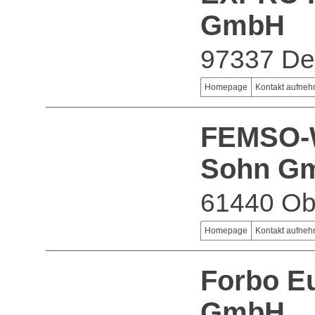
GmbH
97337 De
Homepage
Kontakt aufne
FEMSO-W
Sohn Gm
61440 Ob
Homepage
Kontakt aufne
Forbo E
GmbH