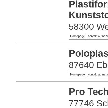
Plastifo
Kunstst
58300 We
Homepage
Kontakt aufne
Polopla
87640 Eb
Homepage
Kontakt aufne
Pro Tec
77746 Sc