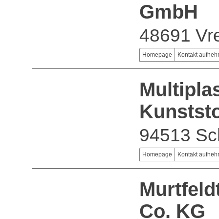
GmbH
48691 Vr
Homepage
Kontakt aufne
Multipla
Kunstst
94513 Sc
Homepage
Kontakt aufne
Murtfeld
Co. KG