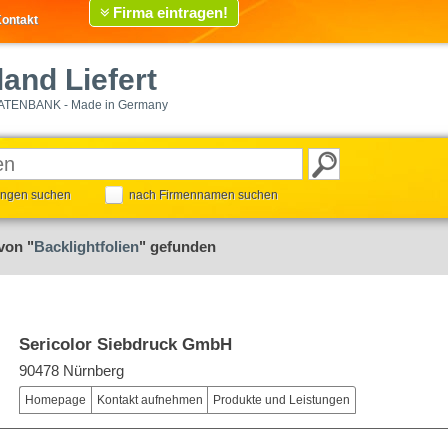
Firma eintragen!
ontakt
and Liefert
ATENBANK - Made in Germany
tungen suchen
nach Firmennamen suchen
von "
Backlightfolien
" gefunden
Sericolor Siebdruck GmbH
90478 Nürnberg
Homepage
Kontakt aufnehmen
Produkte und Leistungen