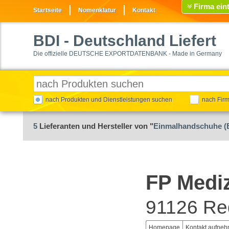
Firma ein
Startseite
Nomenklatur
Kontakt
BDI
- Deutschland Liefert
Die offizielle DEUTSCHE EXPORTDATENBANK - Made in Germany
nach Produkten und Dienstleistungen suchen
nach Fir
5
Lieferanten und Hersteller von "
Einmalhandschuhe (
FP Medi
91126 Re
Homepage
Kontakt aufne