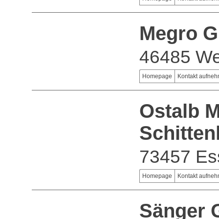
Megro G
46485 We
Homepage
Kontakt aufne
Ostalb M
Schitte
73457 Es
Homepage
Kontakt aufne
Sänger