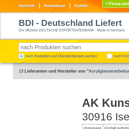
Firma ein
Startseite
Nomenklatur
Kontakt
BDI
- Deutschland Liefert
Die offizielle DEUTSCHE EXPORTDATENBANK - Made in Germany
nach Produkten und Dienstleistungen suchen
nach Fir
13
Lieferanten und Hersteller von "
Acrylglasverarbeit
AK Kuns
30916 Is
Homepage
Kontakt aufne