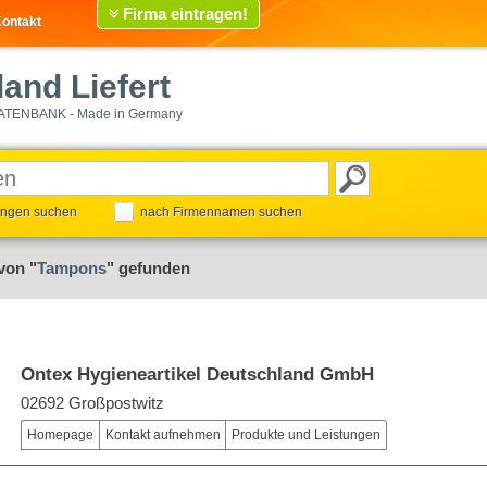
Firma eintragen!
ontakt
and Liefert
ATENBANK - Made in Germany
tungen suchen
nach Firmennamen suchen
von "
Tampons
" gefunden
Ontex Hygieneartikel Deutschland GmbH
02692 Großpostwitz
Homepage
Kontakt aufnehmen
Produkte und Leistungen