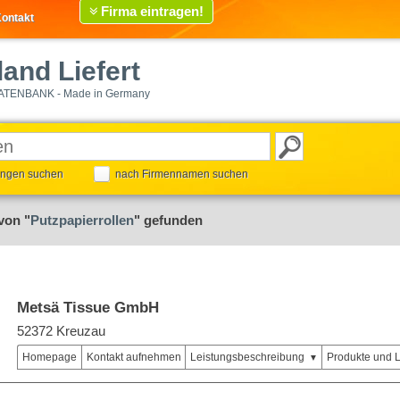
Firma eintragen!
ontakt
and Liefert
ATENBANK - Made in Germany
tungen suchen
nach Firmennamen suchen
von "
Putzpapierrollen
" gefunden
Metsä Tissue GmbH
52372 Kreuzau
Homepage
Kontakt aufnehmen
Leistungsbeschreibung
Produkte und 