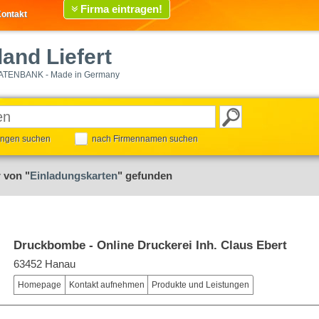
Firma eintragen!
ontakt
and Liefert
ATENBANK - Made in Germany
tungen suchen
nach Firmennamen suchen
 von "
Einladungskarten
" gefunden
Druckbombe - Online Druckerei Inh. Claus Ebert
63452 Hanau
Homepage
Kontakt aufnehmen
Produkte und Leistungen