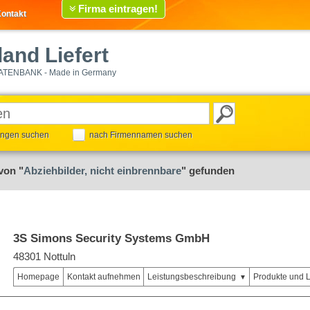
Firma eintragen!
ontakt
and Liefert
ATENBANK - Made in Germany
tungen suchen
nach Firmennamen suchen
von "
Abziehbilder, nicht einbrennbare
" gefunden
3S Simons Security Systems GmbH
48301 Nottuln
Homepage
Kontakt aufnehmen
Leistungsbeschreibung
Produkte und 