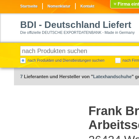
Firma ein
Startseite
Nomenklatur
Kontakt
BDI
- Deutschland Liefert
Die offizielle DEUTSCHE EXPORTDATENBANK - Made in Germany
nach Produkten und Dienstleistungen suchen
nach Fir
7
Lieferanten und Hersteller von "
Latexhandschuhe
" g
Frank B
Arbeitss