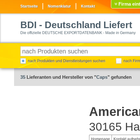
Firma ein
Startseite
Nomenklatur
Kontakt
BDI
- Deutschland Liefert
Die offizielle DEUTSCHE EXPORTDATENBANK - Made in Germany
nach Produkten und Dienstleistungen suchen
nach Fir
35
Lieferanten und Hersteller von "
Caps
" gefunden
America
30165 Ha
Homepage
Kontakt aufne