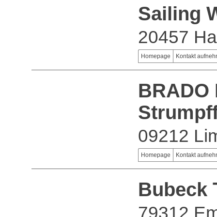
Sailing
20457 H
Homepage
Kontakt aufne
BRADO B
Strumpf
09212 Li
Homepage
Kontakt aufne
Bubeck T
79312 E