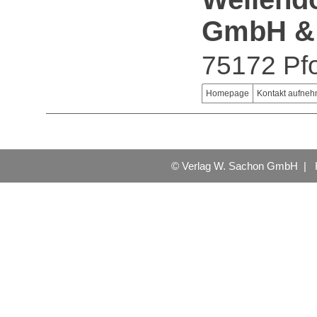
GmbH &
75172 Pf
Homepage
Kontakt aufne
© Verlag W. Sachon GmbH |