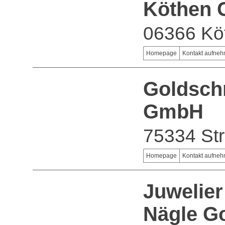
Köthen
06366 Kö
Homepage
Kontakt aufne
Goldsch
GmbH
75334 St
Homepage
Kontakt aufne
Juwelier
Nägle G