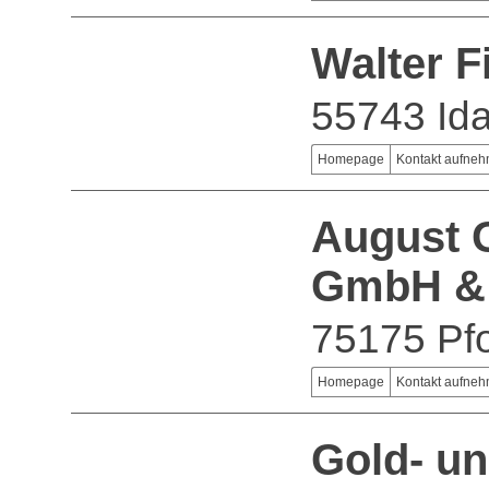
Walter 
55743 Ida
Homepage
Kontakt aufne
August G
GmbH &
75175 Pf
Homepage
Kontakt aufne
Gold- u