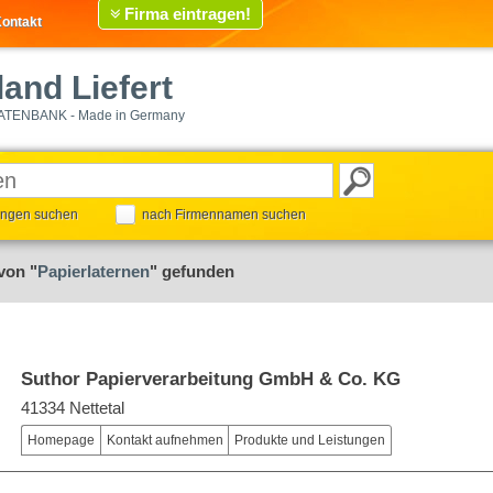
Firma eintragen!
ontakt
and Liefert
ATENBANK - Made in Germany
tungen suchen
nach Firmennamen suchen
von "
Papierlaternen
" gefunden
Suthor Papierverarbeitung GmbH & Co. KG
41334 Nettetal
Homepage
Kontakt aufnehmen
Produkte und Leistungen