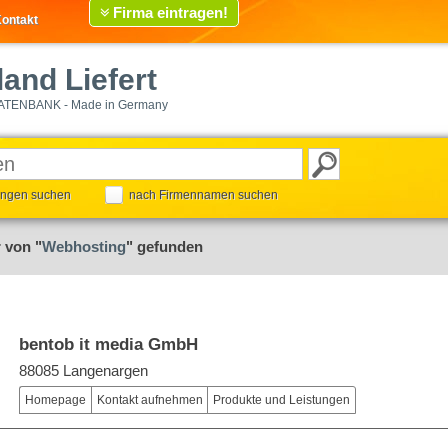
Firma eintragen!
ontakt
and Liefert
ATENBANK - Made in Germany
tungen suchen
nach Firmennamen suchen
 von "
Webhosting
" gefunden
bentob it media GmbH
88085 Langenargen
Homepage
Kontakt aufnehmen
Produkte und Leistungen