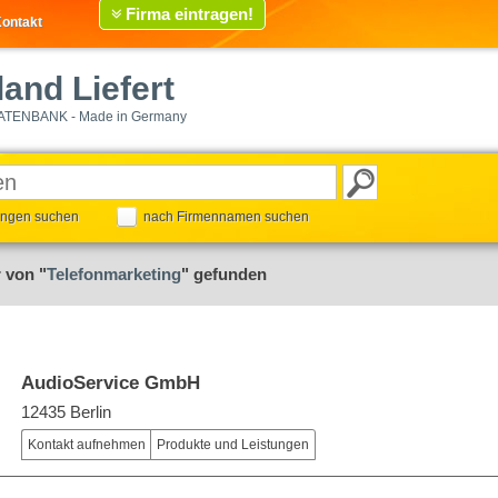
Firma eintragen!
ontakt
and Liefert
ATENBANK - Made in Germany
tungen suchen
nach Firmennamen suchen
 von "
Telefonmarketing
" gefunden
AudioService GmbH
12435 Berlin
Kontakt aufnehmen
Produkte und Leistungen