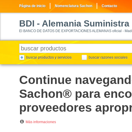
Página de inicio
Nomenclatura Sachon
Contacto
BDI
- Alemania Suministra
El BANCO DE DATOS DE EXPORTACIONES ALEMANAS oficial - Made
buscar productos y servicios
buscar razones sociales
Continue navegand
Sachon® para encon
proveedores apropr
Más informaciones