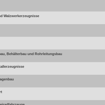
nd Walzwerkerzeugnisse
lbau, Behälterbau und Rohrleitungsbau
allerzeugnisse
lagenbau
rt
eiradfahrzeuge