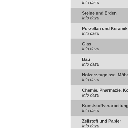
Info dazu
Steine und Erden
Info dazu
Porzellan und Keramik
Info dazu
Glas
Info dazu
Bau
Info dazu
Holzerzeugnisse, Möbe
Info dazu
Chemie, Pharmazie, K
Info dazu
Kunststoffverarbeitun
Info dazu
Zellstoff und Papier
Info dazu