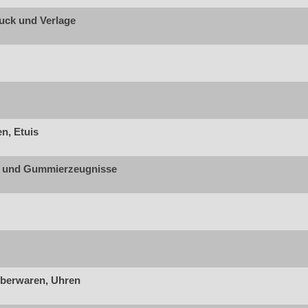
ruck und Verlage
n, Etuis
e und Gummierzeugnisse
berwaren, Uhren