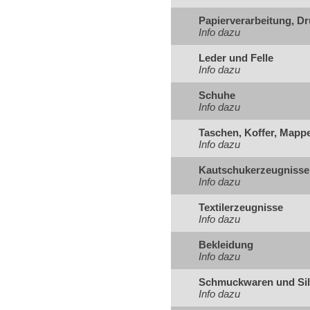
Papierverarbeitung, D
Info dazu
Leder und Felle
Info dazu
Schuhe
Info dazu
Taschen, Koffer, Mappe
Info dazu
Kautschukerzeugniss
Info dazu
Textilerzeugnisse
Info dazu
Bekleidung
Info dazu
Schmuckwaren und Sil
Info dazu