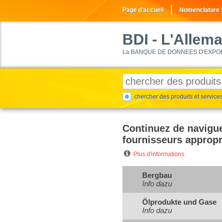
Page d'accueil
Nomenclature
BDI
- L'Allem
La BANQUE DE DONNEES D'EXPORTA
chercher des produits et service
Continuez de navigue
fournisseurs appropr
Plus d'informations
Bergbau
Info dazu
Ölprodukte und Gase
Info dazu