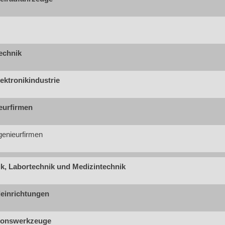
echnik
ektronikindustrie
eurfirmen
genieurfirmen
k, Labortechnik und Medizintechnik
leinrichtungen
ionswerkzeuge