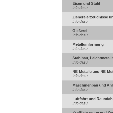
Eisen und Stahl
Info dazu
Ziehereierzeugnisse u
Info dazu
Gießerei
Info dazu
Metallumformung
Info dazu
Stahlbau, Leichtmetal
Info dazu
NE-Metalle und NE-Met
Info dazu
Maschinenbau und An
Info dazu
Luftfahrt und Raumfah
Info dazu
Kraftfahrzeuge und Zw