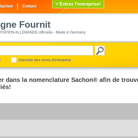
Entrez l'entreprise!
 Sachon
Contact
agne Fournit
TION ALLEMANDE officielle - Made in Germany
s
chercher des noms d'entreprise
r dans la nomenclature Sachon® afin de trouve
iés!