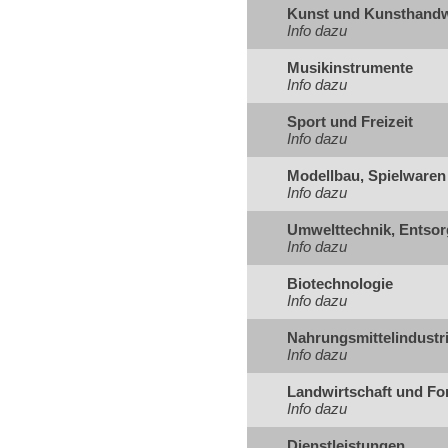
Kunst und Kunsthand
Info dazu
Musikinstrumente
Info dazu
Sport und Freizeit
Info dazu
Modellbau, Spielwaren
Info dazu
Umwelttechnik, Entsor
Info dazu
Biotechnologie
Info dazu
Nahrungsmittelindustr
Info dazu
Landwirtschaft und For
Info dazu
Dienstleistungen