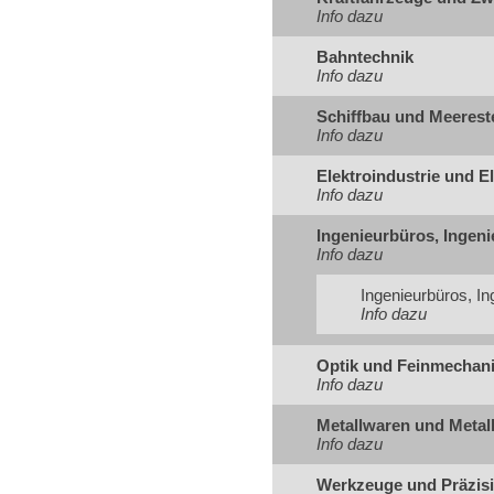
Info dazu
Bahntechnik
Info dazu
Schiffbau und Meerest
Info dazu
Elektroindustrie und El
Info dazu
Ingenieurbüros, Ingeni
Info dazu
Ingenieurbüros, In
Info dazu
Optik und Feinmechani
Info dazu
Metallwaren und Metal
Info dazu
Werkzeuge und Präzis