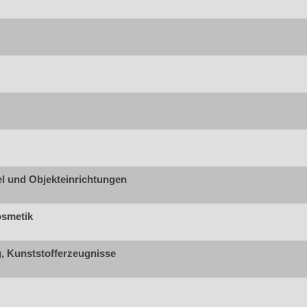
l und Objekteinrichtungen
osmetik
g, Kunststofferzeugnisse